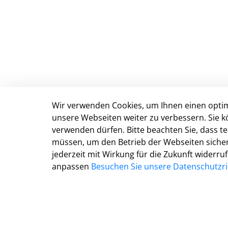
Wir verwenden Cookies, um Ihnen einen optim
Stadt Detmold
unsere Webseiten weiter zu verbessern. Sie k
verwenden dürfen. Bitte beachten Sie, dass 
Marktplatz 5
müssen, um den Betrieb der Webseiten sichers
D-32756 Detmold
jederzeit mit Wirkung für die Zukunft widerru
Tel.: 05231 977 0
anpassen
Besuchen Sie unsere Datenschutzric
Fax: 05231 977 299
E-Mail:
info@detmold.de