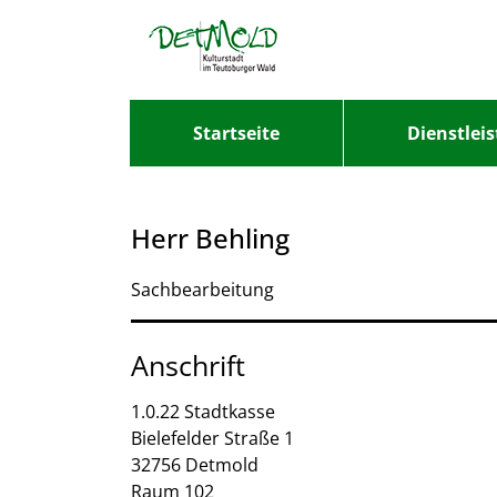
Zum Header
Zum Hauptinhalt
Zum Footer
Zum Hauptinhalt springen
Startseite
Dienstlei
Herr Behling
Sachbearbeitung
Anschrift
1.0.22 Stadtkasse
Bielefelder Straße
1
32756
Detmold
Raum 102