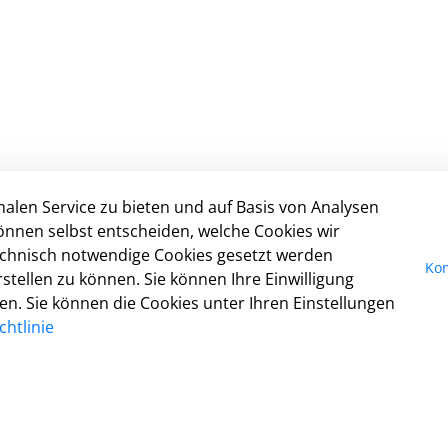
alen Service zu bieten und auf Basis von Analysen
Nicht gefunden, was Sie gesucht haben?
I
önnen selbst entscheiden, welche Cookies wir
Dann schreiben Sie uns:
Da
technisch notwendige Cookies gesetzt werden
Kon
digitales@detmold.de
Ko
tellen zu können. Sie können Ihre Einwilligung
Ba
fen. Sie können die Cookies unter Ihren Einstellungen
Nu
htlinie
Co