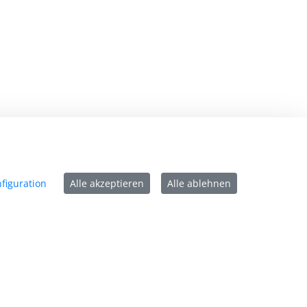
mpressum
tenschutz
figuration
Alle akzeptieren
Alle ablehnen
ntakt
rrierefreiheit
tzungsbedingungen
okie-Richtlinie