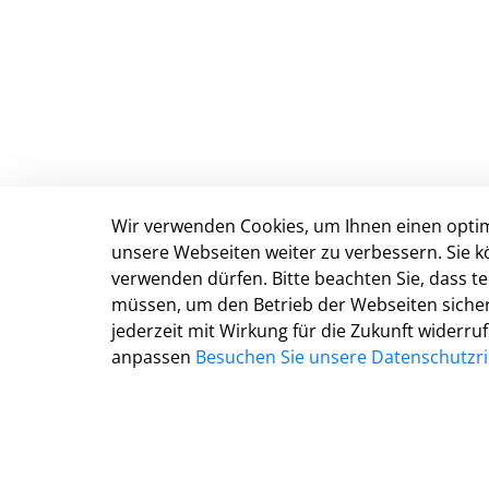
Wir verwenden Cookies, um Ihnen einen optim
Stadt Detmold
unsere Webseiten weiter zu verbessern. Sie k
verwenden dürfen. Bitte beachten Sie, dass 
Marktplatz 5
müssen, um den Betrieb der Webseiten sichers
D-32756 Detmold
jederzeit mit Wirkung für die Zukunft widerru
Tel.: 05231 977 0
anpassen
Besuchen Sie unsere Datenschutzric
Fax: 05231 977 299
E-Mail:
info@detmold.de