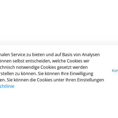
alen Service zu bieten und auf Basis von Analysen
Nicht gefunden, was Sie gesucht haben?
I
önnen selbst entscheiden, welche Cookies wir
Dann schreiben Sie uns:
Da
technisch notwendige Cookies gesetzt werden
Kon
digitales@detmold.de
Ko
tellen zu können. Sie können Ihre Einwilligung
Ba
fen. Sie können die Cookies unter Ihren Einstellungen
Nu
htlinie
Co