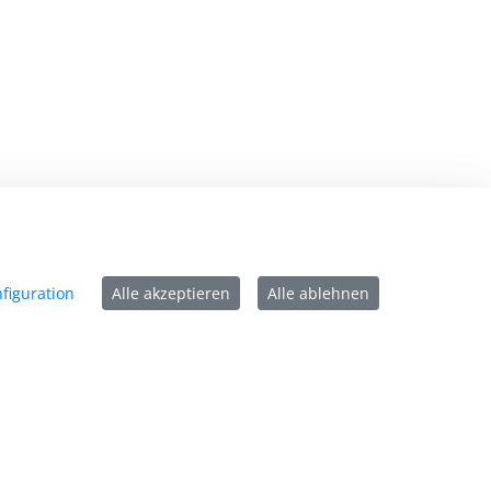
mpressum
tenschutz
figuration
Alle akzeptieren
Alle ablehnen
ntakt
rrierefreiheit
tzungsbedingungen
okie-Richtlinie