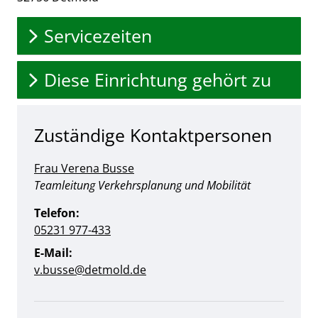
Servicezeiten
Diese Einrichtung gehört zu
Zuständige Kontaktpersonen
Frau Verena Busse
Position:
Teamleitung Verkehrsplanung und Mobilität
Telefon:
05231 977-433
E-Mail:
v.busse@detmold.de