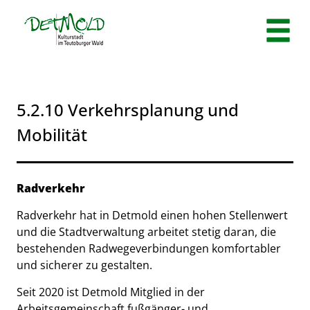
Zum Header
Zum Hauptinhalt
Zum Footer
Zum Hauptinhalt springen
5.2.10 Verkehrsplanung und
Mobilität
Beschreibung
Radverkehr
Radverkehr hat in Detmold einen hohen Stellenwert
und die Stadtverwaltung arbeitet stetig daran, die
bestehenden Radwegeverbindungen komfortabler
und sicherer zu gestalten.
Seit 2020 ist Detmold Mitglied in der
Arbeitsgemeinschaft fußgänger- und