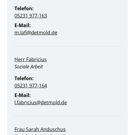
Telefon:
05231 977-163
E-Mail:
m.lafi@detmold.de
Herr Fabricius
Position:
Soziale Arbeit
Telefon:
05231 977-164
E-Mail:
l.fabricius@detmold.de
Frau Sarah Anduschus