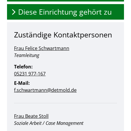
Diese Einrichtung gehört zu
Zuständige Kontaktpersonen
Frau Felice Schwartmann
Position:
Teamleitung
Telefon:
05231 977-167
E-Mail:
f.schwartmann@detmold.de
Frau Beate Stoll
Position:
Soziale Arbeit / Case Management