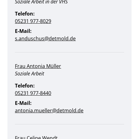
Position:
Soziale Arbeit in der VHS
Telefon:
05231 977-8029
E-Mail:
s.anduschus@detmold.de
Frau Antonia Müller
Position:
Soziale Arbeit
Telefon:
05231 977-8440
E-Mail:
antonia.mueller@detmold.de
Frau Celine Wendt