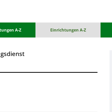
stungen A-Z
Einrichtungen A-Z
ngsdienst