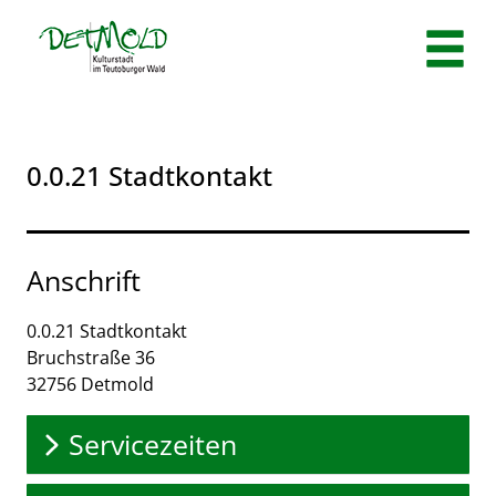
Zum Header
Zum Hauptinhalt
Zum Footer
Zum Hauptinhalt springen
0.0.21 Stadtkontakt
Anschrift
0.0.21 Stadtkontakt
Bruchstraße
36
32756
Detmold
Servicezeiten