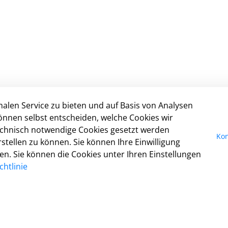
alen Service zu bieten und auf Basis von Analysen
Nicht gefunden, was Sie gesucht haben?
I
önnen selbst entscheiden, welche Cookies wir
Dann schreiben Sie uns:
Da
technisch notwendige Cookies gesetzt werden
Kon
digitales@detmold.de
Ko
tellen zu können. Sie können Ihre Einwilligung
Ba
fen. Sie können die Cookies unter Ihren Einstellungen
Nu
htlinie
Co