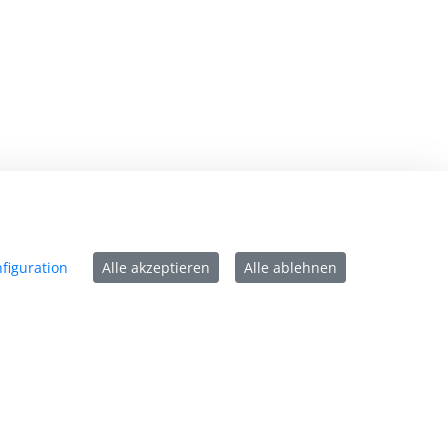
mpressum
tenschutz
figuration
Alle akzeptieren
Alle ablehnen
ntakt
rrierefreiheit
tzungsbedingungen
okie-Richtlinie