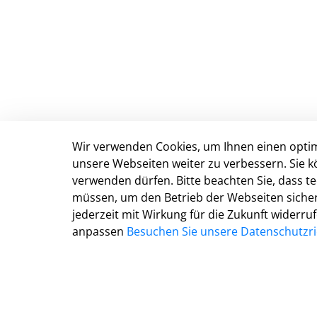
Wir verwenden Cookies, um Ihnen einen optim
Stadt Detmold
unsere Webseiten weiter zu verbessern. Sie k
verwenden dürfen. Bitte beachten Sie, dass 
Marktplatz 5
müssen, um den Betrieb der Webseiten sichers
D-32756 Detmold
jederzeit mit Wirkung für die Zukunft widerru
Tel.: 05231 977 0
anpassen
Besuchen Sie unsere Datenschutzric
Fax: 05231 977 299
E-Mail:
info@detmold.de