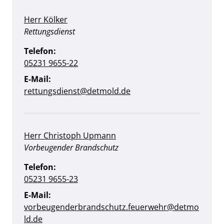
Herr Kölker
Position:
Rettungsdienst
Telefon:
05231 9655-22
E-Mail:
rettungsdienst@detmold.de
Herr Christoph Upmann
Position:
Vorbeugender Brandschutz
Telefon:
05231 9655-23
E-Mail:
vorbeugenderbrandschutz.feuerwehr@detmo
ld.de