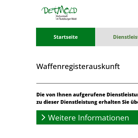
Zum Header
Zum Hauptinhalt
Zum Footer
Zum Hauptinhalt springen
Startseite
Dienstlei
Waffenregisterauskunft
Beschreibung
Die von Ihnen aufgerufene Dienstleist
zu dieser Dienstleistung erhalten Sie üb
Weitere Informationen