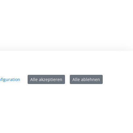
mpressum
tenschutz
figuration
Alle akzeptieren
Alle ablehnen
ntakt
rrierefreiheit
tzungsbedingungen
okie-Richtlinie