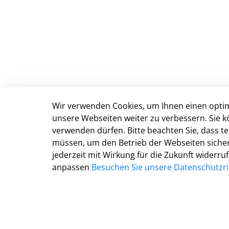
Wir verwenden Cookies, um Ihnen einen optim
Stadt Detmold
unsere Webseiten weiter zu verbessern. Sie k
verwenden dürfen. Bitte beachten Sie, dass 
Marktplatz 5
müssen, um den Betrieb der Webseiten sichers
D-32756 Detmold
jederzeit mit Wirkung für die Zukunft widerru
Tel.: 05231 977 0
anpassen
Besuchen Sie unsere Datenschutzric
Fax: 05231 977 299
E-Mail:
info@detmold.de