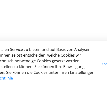
alen Service zu bieten und auf Basis von Analysen
Nicht gefunden, was Sie gesucht haben?
I
önnen selbst entscheiden, welche Cookies wir
Dann schreiben Sie uns:
Da
technisch notwendige Cookies gesetzt werden
Kon
digitales@detmold.de
Ko
tellen zu können. Sie können Ihre Einwilligung
Ba
fen. Sie können die Cookies unter Ihren Einstellungen
Nu
htlinie
Co