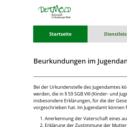
Zum Header
Zum Hauptinhalt
Zum Footer
Zum Hauptinhalt springen
Startseite
Dienstlei
Beurkundungen im Jugenda
Beschreibung
Bei der Urkundenstelle des Jugendamtes
werden, die in § 59 SGB VIII (Kinder- und J
insbesondere Erklärungen, für die der Ges
vorgeschrieben hat. Im Jugendamt könne
Anerkennung der Vaterschaft eines au
Erklärung der Zustimmung der Mutter