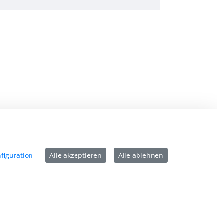
mpressum
tenschutz
ntakt
figuration
Alle akzeptieren
Alle ablehnen
rrierefreiheit
tzungsbedingungen
okie-Richtlinie