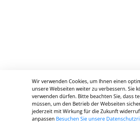
Wir verwenden Cookies, um Ihnen einen optim
Stadt Detmold
unsere Webseiten weiter zu verbessern. Sie k
Marktplatz 5
verwenden dürfen. Bitte beachten Sie, dass 
D-32756 Detmold
müssen, um den Betrieb der Webseiten sichers
Tel.: 05231 977 0
jederzeit mit Wirkung für die Zukunft widerru
Fax: 05231 977 299
anpassen
Besuchen Sie unsere Datenschutzric
E-Mail:
info@detmold.de