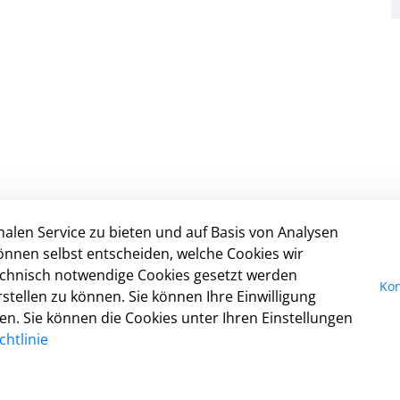
alen Service zu bieten und auf Basis von Analysen
Nicht gefunden, was Sie gesucht haben?
I
önnen selbst entscheiden, welche Cookies wir
Dann schreiben Sie uns:
Da
technisch notwendige Cookies gesetzt werden
digitales@detmold.de
Ko
Kon
tellen zu können. Sie können Ihre Einwilligung
Ba
fen. Sie können die Cookies unter Ihren Einstellungen
Nu
htlinie
Co