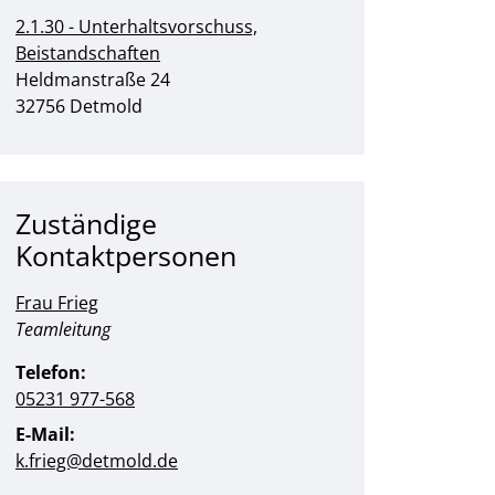
2.1.30 - Unterhaltsvorschuss,
Beistandschaften
Straße:
Hausnummer:
Heldmanstraße
24
PLZ:
Ort:
32756
Detmold
Zuständige
Kontaktpersonen
Frau Frieg
Position:
Teamleitung
Telefon:
05231 977-568
E-Mail:
k.frieg@detmold.de