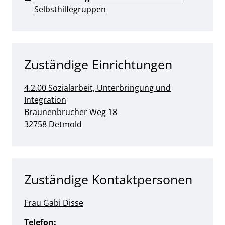
Selbsthilfegruppen
Zuständige Einrichtungen
4.2.00 Sozialarbeit, Unterbringung und
Integration
Straße:
Hausnummer:
Braunenbrucher Weg
18
PLZ:
Ort:
32758
Detmold
Zuständige Kontaktpersonen
Frau Gabi Disse
Telefon: