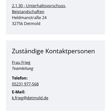
2.1.30 - Unterhaltsvorschuss,
Beistandschaften
Straße:
Hausnummer:
Heldmanstraße
24
PLZ:
Ort:
32756
Detmold
Zuständige Kontaktpersonen
Frau Frieg
Position:
Teamleitung
Telefon:
05231 977-568
E-Mail:
k.frieg@detmold.de