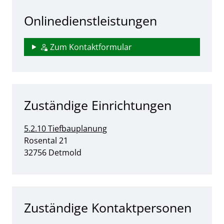
Onlinedienstleistungen
Zum Kontaktformular
Zuständige Einrichtungen
5.2.10 Tiefbauplanung
Straße:
Hausnummer:
Rosental
21
PLZ:
Ort:
32756
Detmold
Zuständige Kontaktpersonen