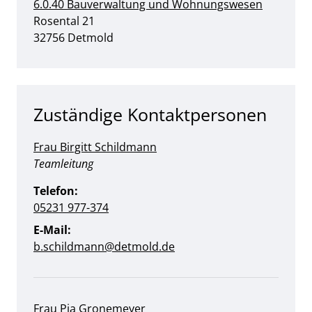
6.0.40 Bauverwaltung und Wohnungswesen
Straße:
Hausnummer:
Rosental
21
PLZ:
Ort:
32756
Detmold
Zuständige Kontaktpersonen
Frau Birgitt Schildmann
Position:
Teamleitung
Telefon:
05231 977-374
E-Mail:
b.schildmann@detmold.de
Frau Pia Gronemeyer