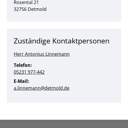
Straße:
Hausnummer:
Rosental
21
PLZ:
Ort:
32756
Detmold
Zuständige Kontaktpersonen
Herr Antonius Linnemann
Telefon:
05231 977-442
E-Mail:
a.linnemann@detmold.de